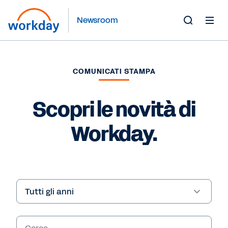
Newsroom
Toggle
Search
Form
COMUNICATI STAMPA
Scopri le novità di
Workday.
Year
Parole