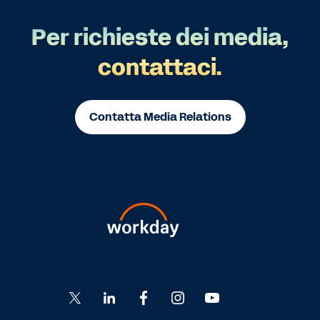
Per richieste dei media,
contattaci.
Contatta Media Relations
Go
Go
Go
Go
Go
to
to
to
to
to