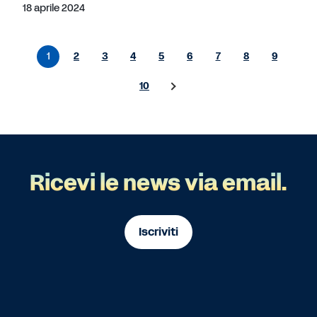
18 aprile 2024
1
2
3
4
5
6
7
8
9
10
Ricevi le news via email.
Iscriviti