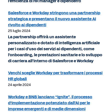
l’efficienza di HR manager e dipendenti
Salesforce e Workday stringono una partnership
strategica e presentano il nuovo assistente AI
rivolto ai dipendenti
25 luglio 2024
La partnership offrirà un assistente
personalizzato e dotato di intelligenza artificiale
per i casi d'uso dei servizi ai dipendenti, come
l'onboarding, le prestazioni sanitarie e lo sviluppo
di carriera all'interno di Salesforce e Workday
Venchi sceglie Workday per trasformare i processi
HR globali
24 aprile 2024
Workday e BNB lanciano “Ignite”, il processo
d‘implementazione potenziato dall'AI per le
imprese emergenti e di medie dimensioni