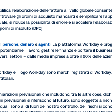
lifica l'elaborazione delle fatture a livello globale consent
trovare gli ordini di acquisto mancanti e semplificare l’appro
le, si riduce la possibilità di errore e si accelera l’elabo
giorni di insoluto (DPO).
di
persone
,
denaro
e
agenti
. La piattaforma Workday è proget
 potenziarne il lavoro, gestire le finanze e portare il business
iversi settori – dalle medie imprese a oltre il 60% delle azi
 Workday e il logo Workday sono marchi registrati di Workday, 
itolari.
zioni previsionali che includono, tra le altre cose, dichiara
i previsionali si riferiscono al futuro, sono soggette a risc
quali sono al di fuori del nostro controllo. Se i rischi si conc