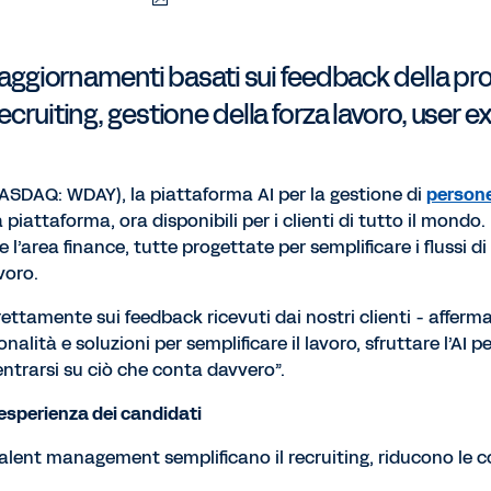
Download
Share
Share
Share
PDF
to
to
to
LinkedIn
Twitter
Facebook
 aggiornamenti basati sui feedback della pro
ecruiting, gestione della forza lavoro, user e
ASDAQ: WDAY), la piattaforma AI per la gestione di
person
iattaforma, ora disponibili per i clienti di tutto il mondo.
area finance, tutte progettate per semplificare i flussi di 
voro.
ttamente sui feedback ricevuti dai nostri clienti - afferma
tà e soluzioni per semplificare il lavoro, sfruttare l’AI pe
entrarsi su ciò che conta davvero”.
’esperienza dei candidati
talent management semplificano il recruiting, riducono le co