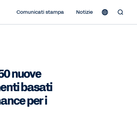
Comunicati stampa
Notizie
Toggle
Search
Form
350 nuove
enti basati
nance per i