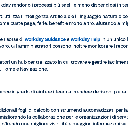
kday rendono i processi più snelli e meno dispendiosi in te
t:
utilizza l’Intelligenza Artificiale e il linguaggio naturale
me buste paga, ferie, benefit e molto altro, aiutando a migli
e risorse di
Workday Guidance
e
Workday Help
in un unico 
voro. Gli amministratori possono inoltre monitorare i report
atori un hub centralizzato in cui trovare e gestire facilmente
, Home e Navigazione.
nance in grado di aiutare i team a prendere decisioni più ra
adizionali fogli di calcolo con strumenti automatizzati per la
migliorando la collaborazione per le organizzazioni di serviz
 offrendo una migliore visibilità e maggiori informazioni sull