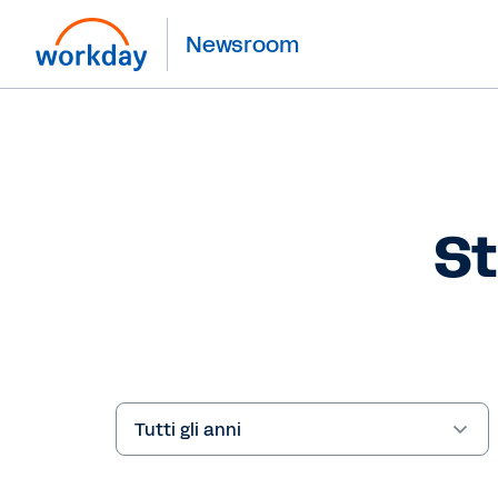
Newsroom
St
Year
Parole
chiave