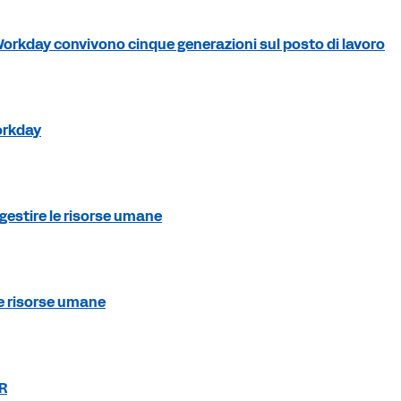
Workday convivono cinque generazioni sul posto di lavoro
orkday
 gestire le risorse umane
le risorse umane
R