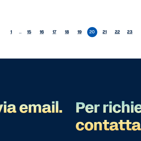
1
…
15
16
17
18
19
20
21
22
23
via email.
Per richi
contatta