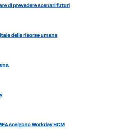
are di prevedere scenari futuri
itale delle risorse umane
rena
y
 EMEA scelgono Workday HCM