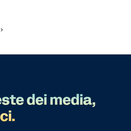
este dei media,
ci.