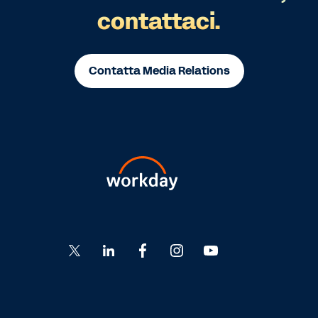
contattaci.
Contatta Media Relations
Go
Go
Go
Go
Go
to
to
to
to
to
Twitter
LinkedIn
Facebook
Instagram
YouTube