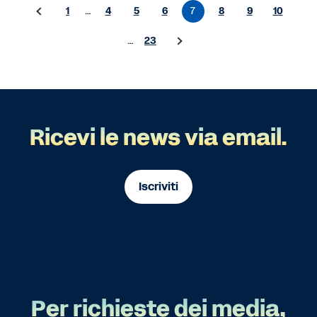
1
…
4
5
6
7
8
9
10
…
23
Ricevi le news via email.
Iscriviti
Per richieste dei media,